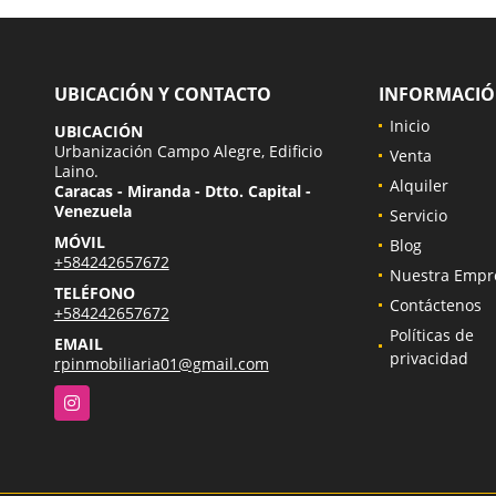
UBICACIÓN Y CONTACTO
INFORMACI
Inicio
UBICACIÓN
Urbanización Campo Alegre, Edificio
Venta
Laino.
Alquiler
Caracas - Miranda - Dtto. Capital -
Venezuela
Servicio
MÓVIL
Blog
+584242657672
Nuestra Empr
TELÉFONO
Contáctenos
+584242657672
Políticas de
EMAIL
privacidad
rpinmobiliaria01@gmail.com
Instagram