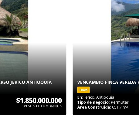
RSO JERICÓ ANTIOQUIA
VENCAMBIO FINCA VEREDA 
Finca
En:
Jerico, Antioquia
$1.850.000.000
Tipo de negocio:
Permutar
PESOS COLOMBIANOS
Área Construida
: 651.7 m²