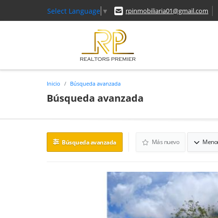
Select Language
▼
rpinmobiliaria01@gmail.com
Inicio
Búsqueda avanzada
Búsqueda avanzada
Más nuevo
Menor
Búsqueda avanzada