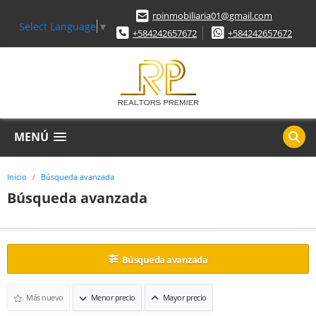
rpinmobiliaria01@gmail.com
Select Language
▼
+584242657672
+584242657672
MENÚ
Inicio
Búsqueda avanzada
Búsqueda avanzada
Búsqueda avanzada
Más nuevo
Menor precio
Mayor precio