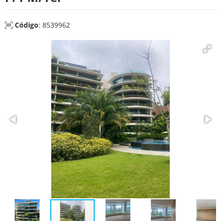
Código
: 8539962