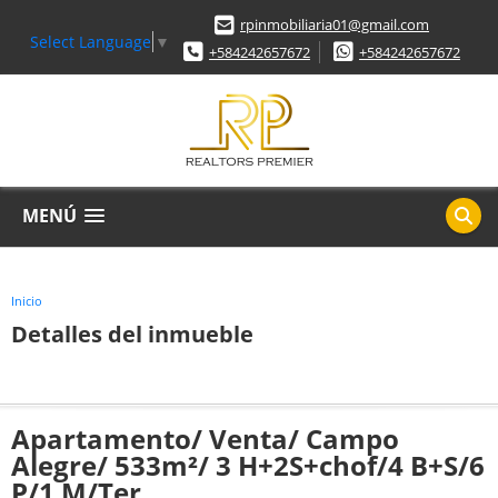
rpinmobiliaria01@gmail.com
Select Language
▼
+584242657672
+584242657672
MENÚ
Inicio
Detalles del inmueble
Apartamento/ Venta/ Campo
Alegre/ 533m²/ 3 H+2S+chof/4 B+S/6
P/1 M/Ter