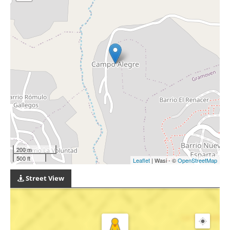
200 m
500 ft
Leaflet
| Wasi - ©
OpenStreetMap
Street View