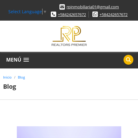
rpinmobiliaria01@gmail.com
Select Language
▼
+584242657672
+584242657672
MENÚ
Inicio
Blog
Blog