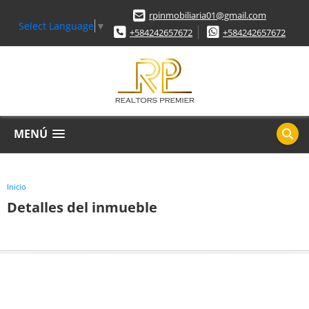
rpinmobiliaria01@gmail.com
Select Language
▼
+584242657672
+584242657672
MENÚ
Inicio
Detalles del inmueble