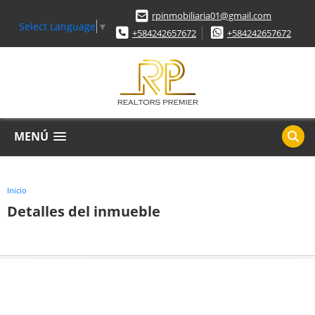
rpinmobiliaria01@gmail.com
Select Language
▼
+584242657672
+584242657672
MENÚ
Inicio
Detalles del inmueble