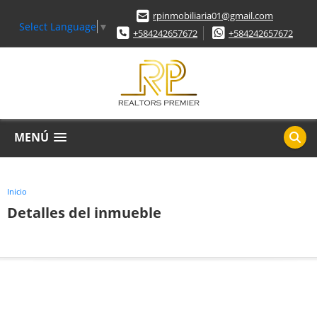
rpinmobiliaria01@gmail.com
Select Language
▼
+584242657672
+584242657672
MENÚ
Inicio
Detalles del inmueble