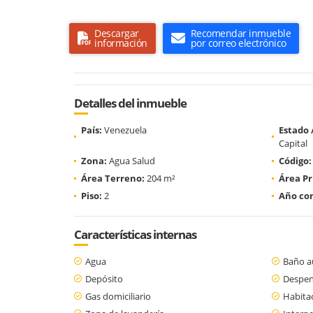
Descargar
Recomendar inmueble
información
por correo electrónico
Detalles del inmueble
País:
Venezuela
Estado
Capital
Zona:
Agua Salud
Código:
Área Terreno:
204 m²
Área Pr
Piso:
2
Año con
Características internas
Agua
Baño au
Depósito
Despe
Gas domiciliario
Habitac