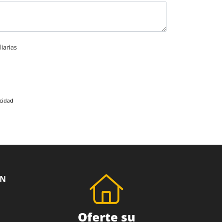
iarias
acidad
ÓN
Oferte su