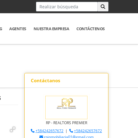
G
AGENTES
NUESTRA EMPRESA
CONTÁCTENOS
Contáctanos
s
RP - REALTORS PREMIER
+584242657672
|
+584242657672
rpinmobiliaria01@gmail.com