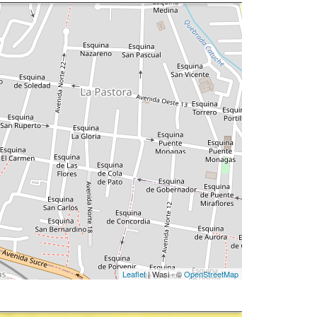
Leaflet
| Wasi - ©
OpenStreetMap