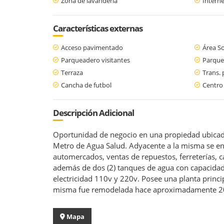
Zona de lavandería
Interne
Características externas
Acceso pavimentado
Área So
Parqueadero visitantes
Parque
Terraza
Trans. 
Cancha de futbol
Centro
Descripción Adicional
Oportunidad de negocio en una propiedad ubicada e
Metro de Agua Salud. Adyacente a la misma se enc
automercados, ventas de repuestos, ferreterías, c
además de dos (2) tanques de agua con capacidad 
electricidad 110v y 220v. Posee una planta princ
misma fue remodelada hace aproximadamente 20 añ
Mapa