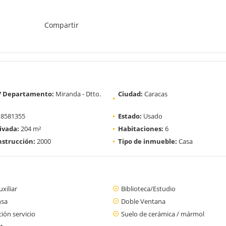
Compartir
 / Departamento:
Miranda - Dtto.
Ciudad:
Caracas
8581355
Estado:
Usado
ivada:
204 m²
Habitaciones:
6
strucción:
2000
Tipo de inmueble:
Casa
xiliar
Biblioteca/Estudio
nsa
Doble Ventana
ión servicio
Suelo de cerámica / mármol