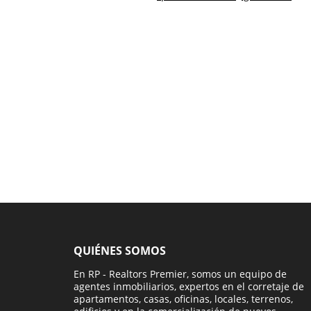
QUIÉNES SOMOS
En RP - Realtors Premier, somos un equipo de
agentes inmobiliarios, expertos en el corretaje de
apartamentos, casas, oficinas, locales, terrenos,