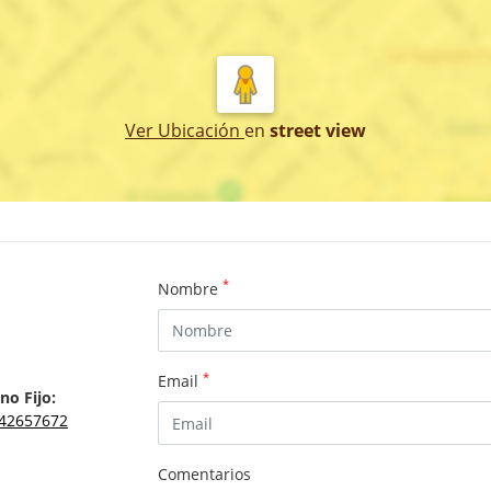
Ver Ubicación
en
street view
*
Nombre
*
Email
no Fijo:
42657672
Comentarios