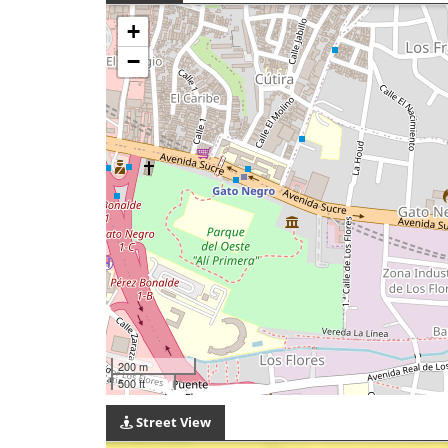
+
−
200 m
500 ft
Street View