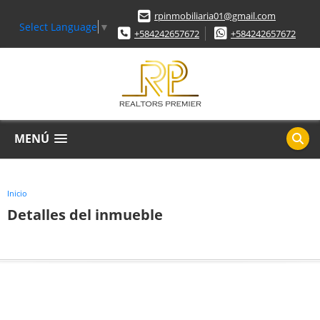
rpinmobiliaria01@gmail.com
Select Language
▼
+584242657672
+584242657672
MENÚ
Inicio
Detalles del inmueble