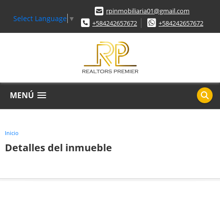
rpinmobiliaria01@gmail.com
Select Language
▼
+584242657672
+584242657672
MENÚ
Inicio
Detalles del inmueble