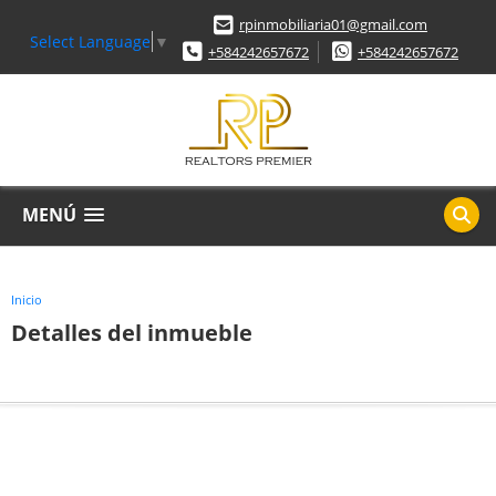
rpinmobiliaria01@gmail.com
Select Language
▼
+584242657672
+584242657672
MENÚ
Inicio
Detalles del inmueble