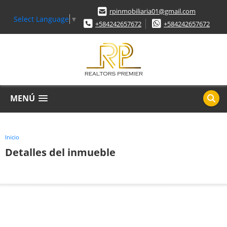
rpinmobiliaria01@gmail.com
Select Language
▼
+584242657672
+584242657672
MENÚ
Inicio
Detalles del inmueble