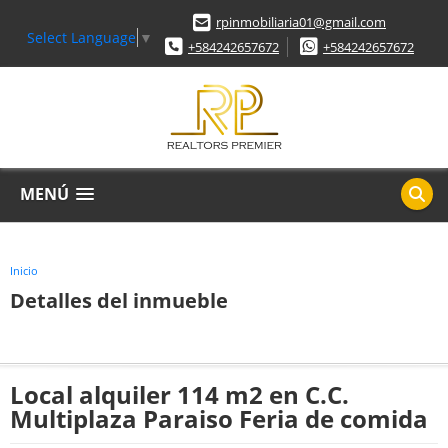
rpinmobiliaria01@gmail.com
Select Language
▼
+584242657672
+584242657672
MENÚ
Inicio
Detalles del inmueble
Local alquiler 114 m2 en C.C.
Multiplaza Paraiso Feria de comida