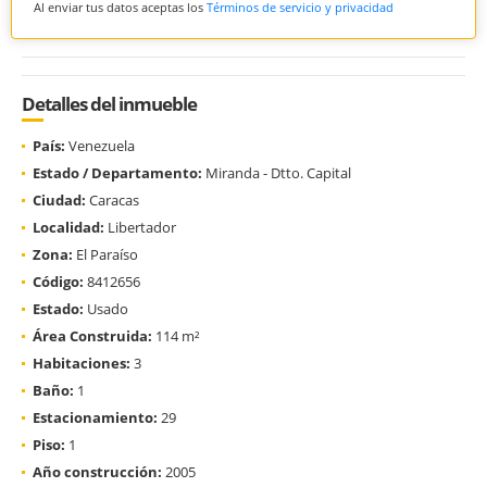
Al enviar tus datos aceptas los
Términos de servicio y privacidad
Detalles del inmueble
País:
Venezuela
Estado / Departamento:
Miranda - Dtto. Capital
Ciudad:
Caracas
Localidad:
Libertador
Zona:
El Paraíso
Código:
8412656
Estado:
Usado
Área Construida:
114 m²
Habitaciones:
3
Baño:
1
Estacionamiento:
29
Piso:
1
Año construcción:
2005