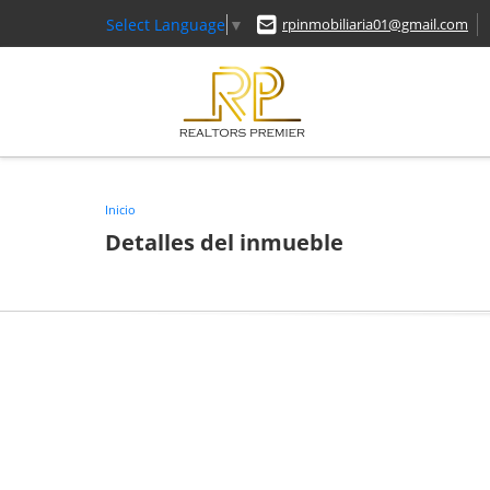
Select Language
▼
rpinmobiliaria01@gmail.com
Inicio
Detalles del inmueble