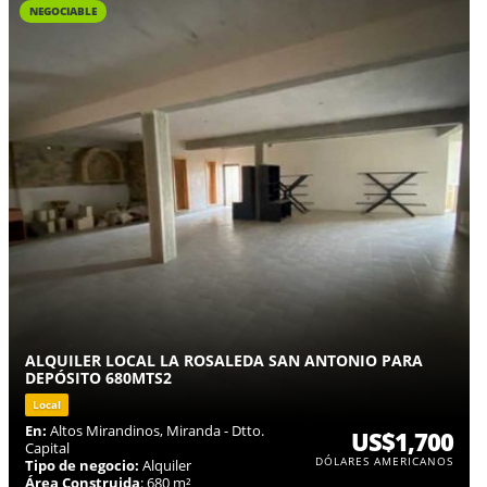
NEGOCIABLE
ALQUILER LOCAL LA ROSALEDA SAN ANTONIO PARA
DEPÓSITO 680MTS2
Local
En:
Altos Mirandinos, Miranda - Dtto.
US$1,700
Capital
DÓLARES AMERICANOS
Tipo de negocio:
Alquiler
Área Construida
: 680 m²