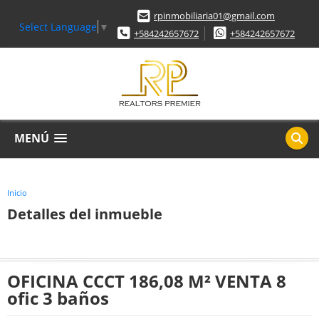
rpinmobiliaria01@gmail.com
Select Language
▼
+584242657672
+584242657672
MENÚ
Inicio
Detalles del inmueble
OFICINA CCCT 186,08 M² VENTA 8
ofic 3 baños