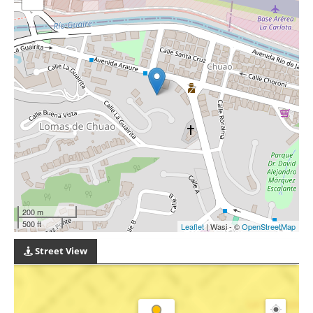
200 m
500 ft
Leaflet
| Wasi - ©
OpenStreetMap
Street View