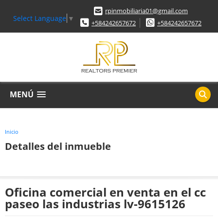
rpinmobiliaria01@gmail.com
Select Language
▼
+584242657672
+584242657672
MENÚ
Inicio
Detalles del inmueble
Oficina comercial en venta en el cc
paseo las industrias lv-9615126