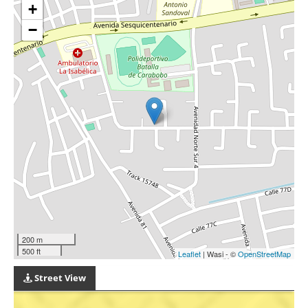
+
−
200 m
500 ft
Leaflet
| Wasi - ©
OpenStreetMap
Street View