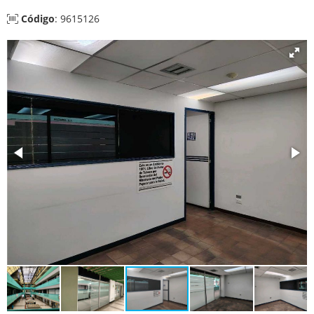
Código
: 9615126