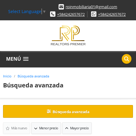
rpinmobiliaria01@gmail.com
Select Language
▼
+584242657672
+584242657672
MENÚ
Inicio
Búsqueda avanzada
Búsqueda avanzada
Búsqueda avanzada
Más nuevo
Menor precio
Mayor precio