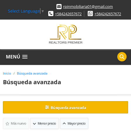
rpinmobiliaria01@gmail.com
Select Language
▼
+584242657672
+584242657672
MENÚ
Inicio
Búsqueda avanzada
Búsqueda avanzada
Búsqueda avanzada
Más nuevo
Menor precio
Mayor precio