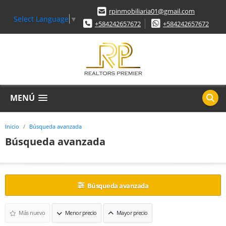
rpinmobiliaria01@gmail.com
Select Language
▼
+584242657672
+584242657672
MENÚ
Inicio
Búsqueda avanzada
Búsqueda avanzada
Búsqueda avanzada
Más nuevo
Menor precio
Mayor precio